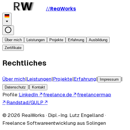
ReaWorks
//
Über mich
Leistungen
Projekte
Erfahrung
Ausbildung
Zertifikate
Rechtliches
Über mich
|
Leistungen
|
Projekte
|
Erfahrung
|
|
Impressum
|
Datenschutz
Kontakt
Profile:
LinkedIn
↗
·
freelance.de
↗
·
freelancermap
↗
·
Randstad/GULP
↗
©
2026
ReaWorks · Dipl.-Ing. Lutz Engelland ·
Freelance Softwareentwicklung aus Solingen