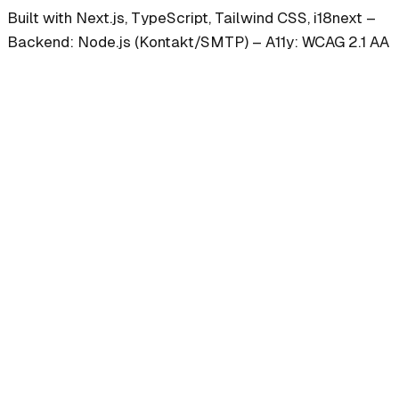
Built with
Next.js
, TypeScript, Tailwind CSS, i18next
–
Backend:
Node.js
(Kontakt/SMTP)
–
A11y: WCAG 2.1 AA