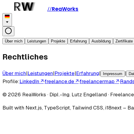
ReaWorks
//
Über mich
Leistungen
Projekte
Erfahrung
Ausbildung
Zertifikate
Rechtliches
Über mich
|
Leistungen
|
Projekte
|
Erfahrung
|
|
Impressum
Da
Profile:
LinkedIn
↗
·
freelance.de
↗
·
freelancermap
↗
·
Rand
©
2026
ReaWorks · Dipl.-Ing. Lutz Engelland · Freelan
Built with
Next.js
, TypeScript, Tailwind CSS, i18next
–
Ba