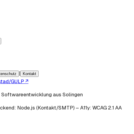
|
tenschutz
Kontakt
stad/GULP
↗
ce Softwareentwicklung aus Solingen
ckend:
Node.js
(Kontakt/SMTP)
–
A11y: WCAG 2.1 AA